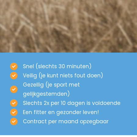
Snel (slechts 30 minuten)
Veilig (je kunt niets fout doen)
Gezellig (je sport met
gelijkgestemden)
Slechts 2x per 10 dagen is voldoende
Een fitter en gezonder leven!
Contract per maand opzegbaar