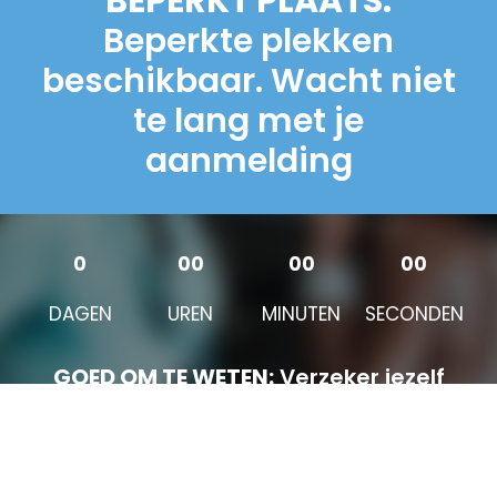
BEPERKT PLAATS:
Beperkte plekken
beschikbaar. Wacht niet
te lang met je
aanmelding
0
00
00
00
DAGEN
UREN
MINUTEN
SECONDEN
GOED OM TE WETEN:
Verzeker jezelf
van een plekje en vraag de
(start)informatie alvast aan.