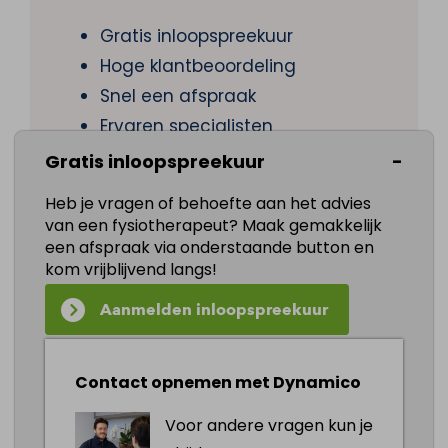
Gratis inloopspreekuur
Hoge klantbeoordeling
Snel een afspraak
Ervaren specialisten
Helder over herstel
Gratis inloopspreekuur
Géén verwijsbrief nodig
Heb je vragen of behoefte aan het advies
Langdurige gezonde leefstijl
van een fysiotherapeut? Maak gemakkelijk
een afspraak via onderstaande button en
kom vrijblijvend langs!
Aanmelden inloopspreekuur
Gratis inloopspreekuur
Je bent elke dag welkom tijdens onze
Contact opnemen met Dynamico
gratis inloopspreekuur.
Voor andere vragen kun je