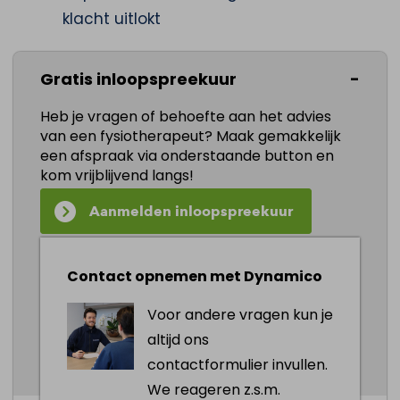
klacht uitlokt
Plotselinge of hevige hoofdpijn moet altijd
Gratis inloopspreekuur
medisch beoordeeld worden
. Zeker als de
Heb je vragen of behoefte aan het advies
pijn acuut ontstaat, anders voelt dan je
van een fysiotherapeut? Maak gemakkelijk
gewend bent of samengaat met andere
een afspraak via onderstaande button en
kom vrijblijvend langs!
opvallende klachten. In die situaties is
fysiotherapie niet de eerste stap.
Aanmelden inloopspreekuur
Behandeling afgestemd op jouw doel
Contact opnemen met Dynamico
Sommige mensen willen weer zonder pijn
Voor andere vragen kun je
eten of gapen. Anderen willen vooral af van
altijd ons
hoofdpijn die steeds terugkomt na een
contactformulier invullen.
werkdag. We stemmen de behandeling
We reageren z.s.m.