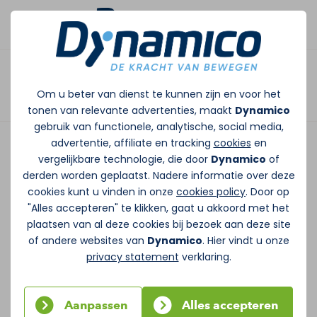
Afspraak maken
Sander Luijkx -
Om u beter van dienst te kunnen zijn en voor het
Fysiotherapeut en
tonen van relevante advertenties, maakt
Dynamico
gebruik van functionele, analytische, social media,
Coördinator Fitness
advertentie, affiliate en tracking
cookies
en
vergelijkbare technologie, die door
Dynamico
of
Ik ben Sander Luijkx, fysiotherapeut en
derden worden geplaatst. Nadere informatie over deze
cookies kunt u vinden in onze
cookies policy
. Door op
coördinator fitness bij fysiopraktijk
"Alles accepteren" te klikken, gaat u akkoord met het
Dynamico. Sinds 2016 ben ik werkzaam bij
plaatsen van al deze cookies bij bezoek aan deze site
Dynamico.
of andere websites van
Dynamico
. Hier vindt u onze
privacy statement
verklaring.
Specialisaties
Aanpassen
Alles accepteren
Manuele therapie