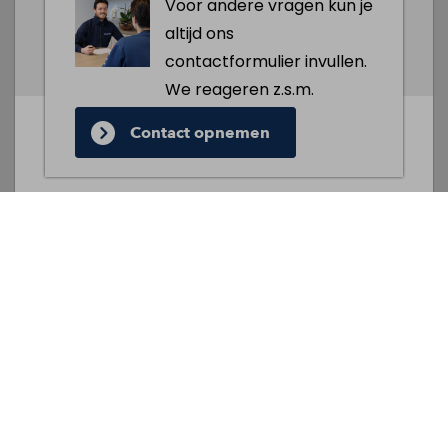
Voor andere vragen kun je
altijd ons
contactformulier invullen.
We reageren z.s.m.
Contact opnemen