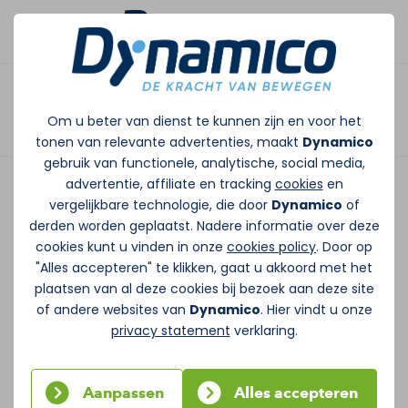
Afspraak maken
Heidi sport graag dankzij
Om u beter van dienst te kunnen zijn en voor het
goede begeleiding en
tonen van relevante advertenties, maakt
Dynamico
gebruik van functionele, analytische, social media,
prettige sfeer
advertentie, affiliate en tracking
cookies
en
vergelijkbare technologie, die door
Dynamico
of
Wanneer je van sporten houdt, is het
derden worden geplaatst. Nadere informatie over deze
cookies kunt u vinden in onze
cookies policy
. Door op
makkelijk kiezen in fitnessland. Heidi de Krom
"Alles accepteren" te klikken, gaat u akkoord met het
maakte daarin heel bewust haar keuze voor
plaatsen van al deze cookies bij bezoek aan deze site
Dynamico. Want sporten is één ding, maar
of andere websites van
Dynamico
. Hier vindt u onze
privacy statement
verklaring.
de omgeving waarin je dat doet, is nog veel
belangrijker. Mede daarom sport ze nog
steeds met veel plezier meerdere keren in
Aanpassen
Alles accepteren